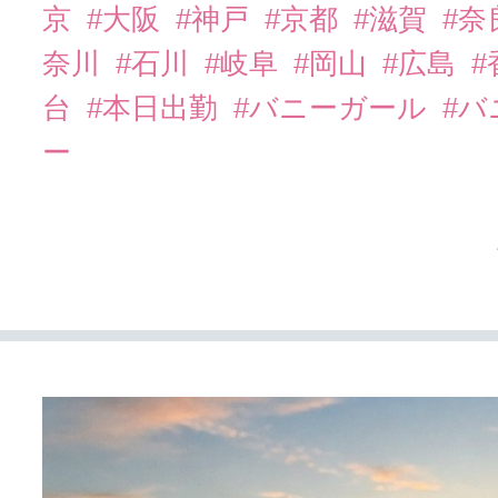
京
#大阪
#神戸
#京都
#滋賀
#奈
奈川
#石川
#岐阜
#岡山
#広島
#
台
#本日出勤
#バニーガール
#
ー