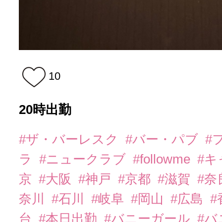
10
20時出勤
#ザ・バーレスク
#バー・パブ
#
ラ
#ニュークラブ
#followme
#
京
#大阪
#神戸
#京都
#滋賀
#奈
奈川
#石川
#岐阜
#岡山
#広島
#
台
#本日出勤
#バニーガール
#