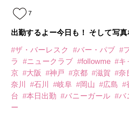
7
出勤するよー今日も！ そして写真
#ザ・バーレスク
#バー・パブ
#
ラ
#ニュークラブ
#followme
#
京
#大阪
#神戸
#京都
#滋賀
#奈
奈川
#石川
#岐阜
#岡山
#広島
#
台
#本日出勤
#バニーガール
#
ー