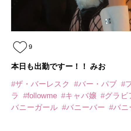
9
本日も出勤ですー！！ みお
#ザ・バーレスク
#バー・パブ
#
ラ
#followme
#キャバ嬢
#グラビ
バニーガール
#バニーバー
#バ