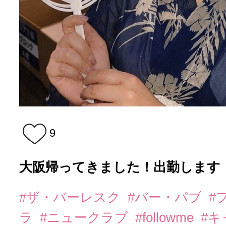
9
大阪帰ってきました！出勤します
#ザ・バーレスク
#バー・パブ
#
ラ
#ニュークラブ
#followme
#