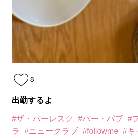
8
出勤するよ
#ザ・バーレスク
#バー・パブ
#
ラ
#ニュークラブ
#followme
#