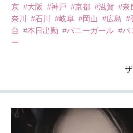
京
#大阪
#神戸
#京都
#滋賀
#奈
奈川
#石川
#岐阜
#岡山
#広島
#
台
#本日出勤
#バニーガール
#
ー
ザ