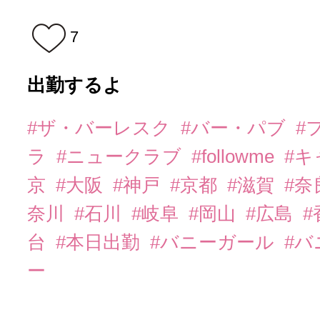
7
出勤するよ
#ザ・バーレスク
#バー・パブ
#
ラ
#ニュークラブ
#followme
#
京
#大阪
#神戸
#京都
#滋賀
#奈
奈川
#石川
#岐阜
#岡山
#広島
#
台
#本日出勤
#バニーガール
#
ー