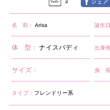
3
名 前：
Arisa
誕生
体 型：
ナイスバディ
出身
サイズ：
身 
タイプ：
フレンドリー系