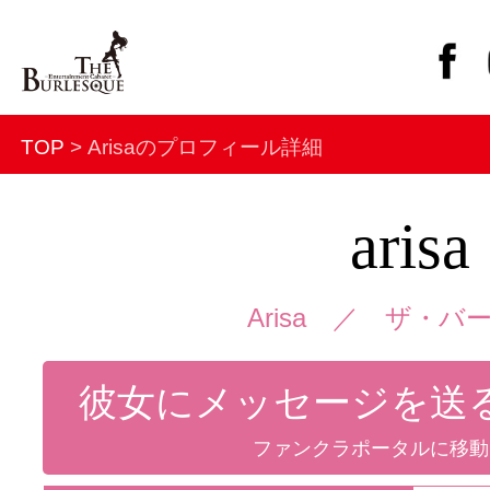
TOP
> Arisaのプロフィール詳細
arisa
Arisa ／
ザ・バ
彼女にメッセージを送
ファンクラポータルに移動