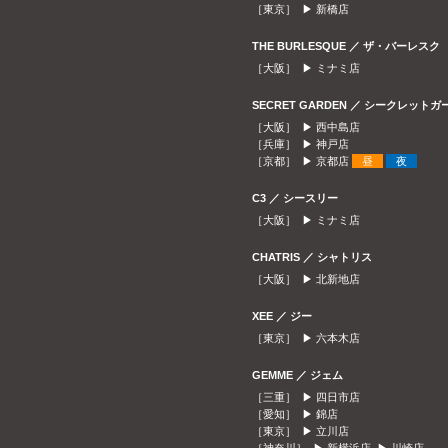
［東京］ ▶
新橋店
THE BURLESQUE ／ ザ・バーレスク
［大阪］ ▶
ミナミ店
SECRET GARDEN ／ シークレット
［大阪］ ▶
西中島店
［兵庫］ ▶
神戸店
［京都］ ▶
京都店
昼
夜
C3 ／ シースリー
［大阪］ ▶
ミナミ店
CHATRIS ／ シャトリス
［大阪］ ▶
北新地店
XEE ／ ジー
［東京］ ▶
六本木店
GEMME ／ ジェム
［三重］ ▶
四日市店
［愛知］ ▶
錦店
［東京］ ▶
立川店