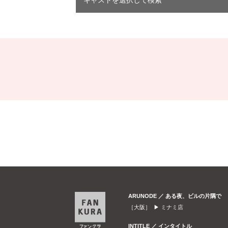
キャストを選択して検索
ARUNODE ／ ある夜、ビルの片隅で
［大阪］ ▶
ミナミ店
INTITLE ／ インタイトル