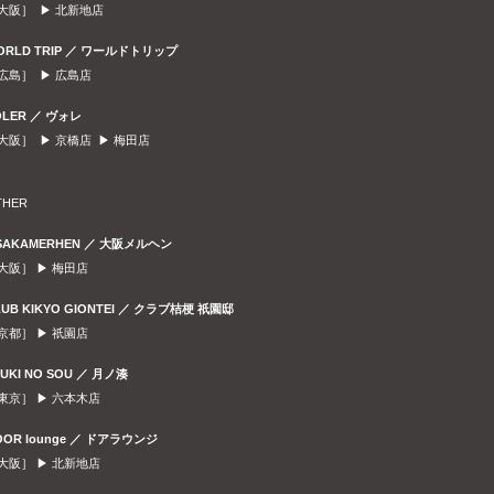
大阪］ ▶
北新地店
ORLD TRIP ／ ワールドトリップ
広島］ ▶
広島店
OLER ／ ヴォレ
大阪］ ▶
京橋店
▶
梅田店
THER
SAKAMERHEN ／ 大阪メルヘン
大阪］ ▶
梅田店
LUB KIKYO GIONTEI ／ クラブ桔梗 祇園邸
京都］ ▶
祇園店
SUKI NO SOU ／ 月ノ湊
東京］ ▶
六本木店
OOR lounge ／ ドアラウンジ
大阪］ ▶
北新地店