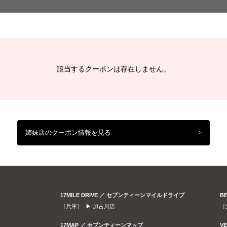
該当するクーポンは存在しません。
姉妹店のクーポン情報を見る
>
17MILE DRIVE ／ セブンティーンマイルドライブ
B
［兵庫］ ▶
加古川店
［
17MAP ／ セブンティーンマップ
V