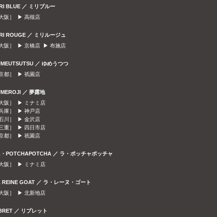
IRI BLUE ／ ミリブルー
大阪］ ▶
高槻店
IRI ROUGE ／ ミリルージュ
大阪］ ▶
京橋店
▶
布施店
UMEUTSUTSU ／ ゆめうつつ
京都］ ▶
祇園店
UMEROJI ／ 夢露地
大阪］ ▶
ミナミ店
兵庫］ ▶
神戸店
石川］ ▶
金沢店
三重］ ▶
四日市店
京都］ ▶
祇園店
A・POTCHAPOTCHA ／ ラ・ポッチャポッチャ
大阪］ ▶
ミナミ店
A REINE GOAT ／ ラ・レーヌ・ゴート
大阪］ ▶
北新地店
IBRET ／ リブレット