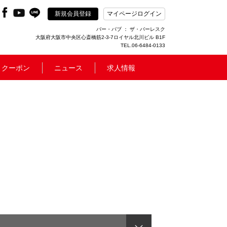
新規会員登録
マイページログイン
バー・パブ ： ザ・バーレスク
大阪府大阪市中央区心斎橋筋2-3-7ロイヤル北川ビル B1F
TEL.06-6484-0133
クーポン
ニュース
求人情報