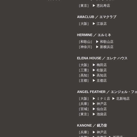
［東京］ ▶
恵比寿店
AMACLUB ／ エマクラブ
［大阪］ ▶
江坂店
HERMINE ／ エルミネ
［和歌山］ ▶
和歌山店
［神奈川］ ▶
新横浜店
ELENA HOUSE ／ エレナ ハウス
［大阪］ ▶
梅田店
［三重］ ▶
松阪店
［高知］ ▶
高知店
［京都］ ▶
京都店
ANGEL FEATHER ／ エンジェル・フ
［大阪］ ▶
ミナミ店
▶
北新地店
［兵庫］ ▶
神戸店
［宮城］ ▶
仙台店
［東京］ ▶
池袋店
KANONE ／ 錵乃音
［兵庫］ ▶
神戸店