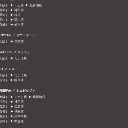
大阪］ ▶
十三店
▶
北新地店
兵庫］ ▶
神戸店
愛知］ ▶
錦店
岡山］ ▶
岡山店
宮城］ ▶
仙台店
ONYTAIL ／ ポニーテール
大阪］ ▶
堺東店
ACHERIE ／ マシェリ
大阪］ ▶
ミナミ店
IST ／ ミスト
大阪］ ▶
ミナミ店
岐阜］ ▶
岐阜店
USERVA ／ ミュゼルヴァ
大阪］ ▶
ミナミ店
▶
北新地店
兵庫］ ▶
神戸店
広島］ ▶
広島店
京都］ ▶
祇園店
東京］ ▶
六本木店
福岡］ ▶
中洲店