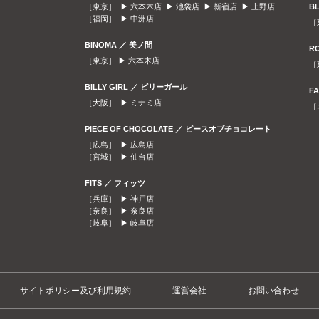
［東京］ ▶
六本木店
▶
池袋店
▶
新宿店
▶
上野店
B
［福岡］ ▶
中洲店
［
BINOMA ／ 美ノ間
R
［東京］ ▶
六本木店
［
BILLY GIRL ／ ビリーガール
F
［大阪］ ▶
ミナミ店
［
PIECE OF CHOCOLATE ／ ピースオブチョコレート
［広島］ ▶
広島店
［宮城］ ▶
仙台店
FITS ／ フィッツ
［兵庫］ ▶
神戸店
［奈良］ ▶
奈良店
［岐阜］ ▶
岐阜店
サイトポリシー及び利用規約
運営会社
お問い合わせ