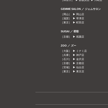
［神奈川］ ▶
新横浜店
▶
川崎店
GEMME SALON ／ ジェムサロン
［岡山］ ▶
岡山店
［滋賀］ ▶
草津店
［東京］ ▶
町田店
SUISAI ／ 翆彩
［京都］ ▶
祇園店
ZOO ／ ズー
［大阪］ ▶
ミナミ店
［兵庫］ ▶
神戸店
［石川］ ▶
金沢店
［京都］ ▶
京都店
［宮城］ ▶
仙台店
［東京］ ▶
東京店