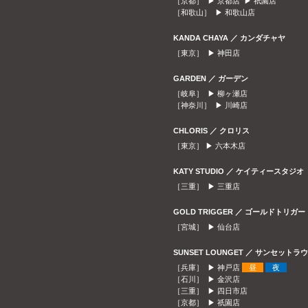
［京都］ ▶
京都店
▶
祇園店
［和歌山］ ▶
和歌山店
KANDA CHAYA ／ カンダチャヤ
［東京］ ▶
神田店
GARDEN ／ ガーデン
［岐阜］ ▶
柳ヶ瀬店
［神奈川］ ▶
川崎店
CHLORIS ／ クロリス
［東京］ ▶
六本木店
KATY STUDIO ／ ケイティースタジオ
［三重］ ▶
三重店
GOLD TRIGGER ／ ゴールドトリガー
［宮城］ ▶
仙台店
SUNSET LOUNGET ／ サンセット
［兵庫］ ▶
神戸店
昼
夜
［石川］ ▶
金沢店
［三重］ ▶
四日市店
［京都］ ▶
祇園店