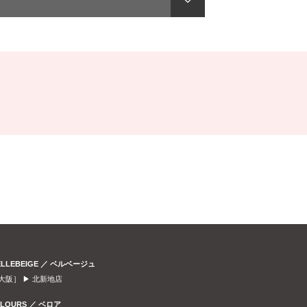
ELLEBEIGE ／ ベルベージュ
大阪］ ▶
北新地店
ELOURS ／ ベロア