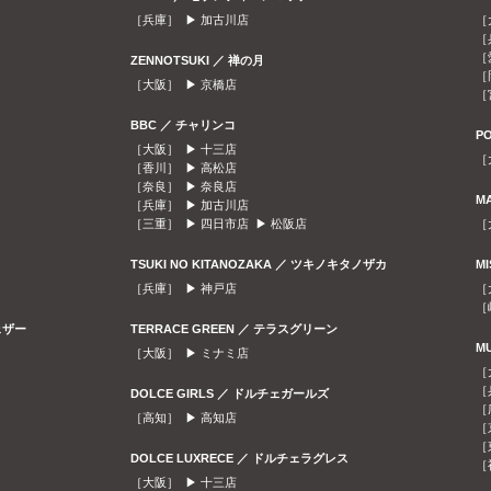
［兵庫］ ▶
加古川店
［
［
［
ZENNOTSUKI ／ 禅の月
［
［大阪］ ▶
京橋店
［
BBC ／ チャリンコ
P
［大阪］ ▶
十三店
［
［香川］ ▶
高松店
［奈良］ ▶
奈良店
M
［兵庫］ ▶
加古川店
［三重］ ▶
四日市店
▶
松阪店
［
TSUKI NO KITANOZAKA ／ ツキノキタノザカ
M
［兵庫］ ▶
神戸店
［
［
ェザー
TERRACE GREEN ／ テラスグリーン
M
［大阪］ ▶
ミナミ店
［
［
DOLCE GIRLS ／ ドルチェガールズ
［
［高知］ ▶
高知店
［
［
DOLCE LUXRECE ／ ドルチェラグレス
［
［大阪］ ▶
十三店