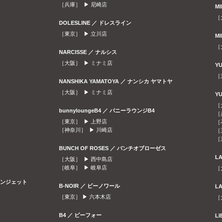
［兵庫］ ▶
尼崎店
M
［
DOLESLINE ／ ドレスライン
［東京］ ▶
立川店
M
［
NARCISSE ／ ナルシス
［大阪］ ▶
ミナミ店
Y
［
NANSHIKA YAMATOYA ／ ナンシカ ヤマトヤ
［大阪］ ▶
ミナミ店
Y
［
bunnyloungeB4 ／ バニーラウンジB4
［
［東京］ ▶
上野店
［
［神奈川］ ▶
川崎店
［
［
BUNCH OF ROSES ／ バンチオブローゼス
L
［大阪］ ▶
西中島店
［岐阜］ ▶
岐阜店
［
ラウンジェット
B-NOIR ／ ビーノワール
L
［東京］ ▶
六本木店
［
B4 ／ ビーフォー
L