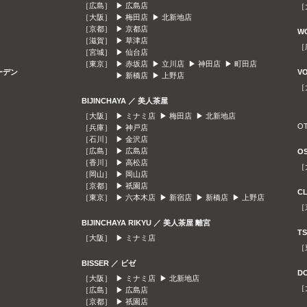
［広島］ ▶
広島店
［
［大阪］ ▶
梅田店
▶
北新地店
［京都］ ▶
京都店
W
［滋賀］ ▶
草津店
［
［宮城］ ▶
仙台店
［東京］ ▶
赤坂店
▶
立川店
▶
神田店
▶
町田店
ガーデン
V
▶
新橋店
▶
上野店
［
BIJINCHAYA ／ 美人茶屋
［大阪］ ▶
ミナミ店
▶
梅田店
▶
北新地店
O
［兵庫］ ▶
神戸店
［石川］ ▶
金沢店
［広島］ ▶
広島店
O
［香川］ ▶
高松店
［
［岡山］ ▶
岡山店
［京都］ ▶
祇園店
C
［東京］ ▶
六本木店
▶
新宿店
▶
新橋店
▶
上野店
［
BIJINCHAYA RIKYU ／ 美人茶屋 離宮
T
［大阪］ ▶
ミナミ店
［
BISSER ／ ビゼ
D
［大阪］ ▶
ミナミ店
▶
北新地店
［
［広島］ ▶
広島店
［京都］ ▶
祇園店